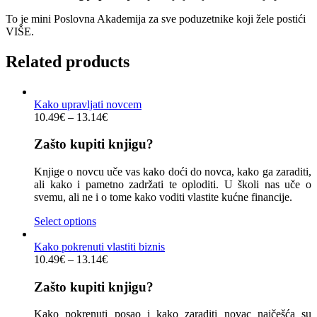
To je mini Poslovna Akademija za sve poduzetnike koji žele postići
VIŠE.
Related products
Kako upravljati novcem
10.49
€
–
13.14
€
Zašto kupiti knjigu?
Knjige o novcu uče vas kako doći do novca, kako ga zaraditi,
ali kako i pametno zadržati te oploditi. U školi nas uče o
svemu, ali ne i o tome kako voditi vlastite kućne financije.
Select options
Kako pokrenuti vlastiti biznis
10.49
€
–
13.14
€
Zašto kupiti knjigu?
Kako pokrenuti posao i kako zaraditi novac najčešća su