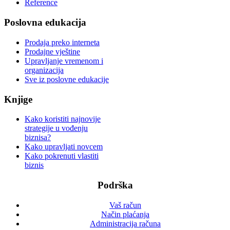
Reference
Poslovna edukacija
Prodaja preko interneta
Prodajne vještine
Upravljanje vremenom i
organizacija
Sve iz poslovne edukacije
Knjige
Kako koristiti najnovije
strategije u vođenju
biznisa?
Kako upravljati novcem
Kako pokrenuti vlastiti
biznis
Podrška
Vaš račun
Način plaćanja
Administracija računa