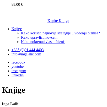
99.00 €
Kupite Knjigu
Knjige
Kako koristiti najnovije strategije u vođenju biznisa?
Kako upravljati novcem
Kako pokrenuti vlastiti biznis
+385 (0)91 444 4403
info@ingalalic.com
facebook
youtube
instagram
linkedin
Knjige
Inga Lalić