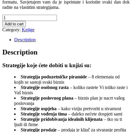
formatu. Savjetujem vam da je isprintate i koristite svaki dan dok
radite na vlastitim strategijama.
Kako
koristiti
Add to cart
najnovije
Category:
Knjige
strategije
u
Description
vođenju
biznisa?
Description
quantity
Strategije koje ćete dobiti u knjizi su:
Strategija poduzetničke piramide
– 8 elemenata od
kojih se sastoji svaki biznis
Strategije osobnog rasta
– koliko rastete Vi toliko raste i
Vaš biznis
Strategije poslovnog plana
– biznis plan je nacrt vašeg
poslovanja
Strategije uspjeha
– kako viziju pretvoriti u stvarnost
Strategije vođenja tima
– daleko nećete dospjeti sami
Strategije pridobivanja idealnih klijenata
– tko su ti
ljudi ili firme
Strategije prodaje
– prodaja je ključ za stvaranje profita