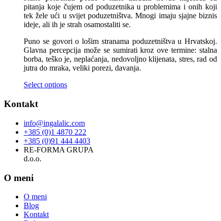
pitanja koje čujem od poduzetnika u problemima i onih koji
tek žele ući u svijet poduzetništva. Mnogi imaju sjajne biznis
ideje, ali ih je strah osamostaliti se.
Puno se govori o lošim stranama poduzetništva u Hrvatskoj.
Glavna percepcija može se sumirati kroz ove termine: stalna
borba, teško je, neplaćanja, nedovoljno klijenata, stres, rad od
jutra do mraka, veliki porezi, davanja.
Select options
Kontakt
info@ingalalic.com
+385 (0)1 4870 222
+385 (0)91 444 4403
RE-FORMA GRUPA
d.o.o.
O meni
O meni
Blog
Kontakt