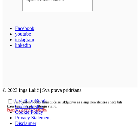
Facebook
youtube
instagram
linkedin
© 2023 Inga Lalić | Sva prava pridržana
Uvjeti korištenja
Vaši osobni podaci koristit će se isključivo za slanje newslettera i neće biti
Opće odredbe
korišteni u niti jednu drugu svrhu.
Pravilnik o zaštiti podataka
Cookie Policy
Privacy Statement
Disclaimer