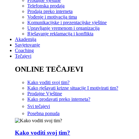
Prodajne vještine
Telefonska prodaja
Prodaja preko interneta
Vođenje i motivacija tima
Komunikacijske i prezentacijske vještine
Upravljanje vremenom i organizacija
Rješavanje reklamacija i konflikta
Akademija
Savjetovanje
Coaching
Tečajevi
ONLINE TEČAJEVI
Kako voditi svoj tim?
Kako rješavati krizne situacije I motivirati tim?
Prodajne Vještine
Kako prodavati preko interneta?
Svi tečajevi
Posebna ponuda
Kako voditi svoj tim?