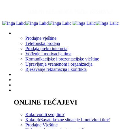
O MENI
REFERENCE
BLOG
KONTAKT
Edukacija
Prodajne vještine
Telefonska prodaja
Prodaja preko interneta
Vođenje i motivacija tima
Komunikacijske i prezentacijske vještine
Upravljanje vremenom i organizacija
Rješavanje reklamacija i konflikta
Akademija
Savjetovanje
Coaching
Tečajevi
ONLINE TEČAJEVI
Kako voditi svoj tim?
Kako rješavati krizne situacije I motivirati tim?
Prodajne Vještine