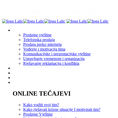
O MENI
REFERENCE
BLOG
KONTAKT
Edukacija
Prodajne vještine
Telefonska prodaja
Prodaja preko interneta
Vođenje i motivacija tima
Komunikacijske i prezentacijske vještine
Upravljanje vremenom i organizacija
Rješavanje reklamacija i konflikta
Akademija
Savjetovanje
Coaching
Tečajevi
ONLINE TEČAJEVI
Kako voditi svoj tim?
Kako rješavati krizne situacije I motivirati tim?
Prodajne Vještine