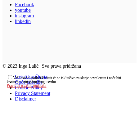
Facebook
youtube
instagram
linkedin
© 2023 Inga Lalić | Sva prava pridržana
Uvjeti korištenja
Vaši osobni podaci koristit će se isključivo za slanje newslettera i neće biti
Opće odredbe
korišteni u niti jednu drugu svrhu.
Pravilnik o zaštiti podataka
Cookie Policy
Privacy Statement
Disclaimer