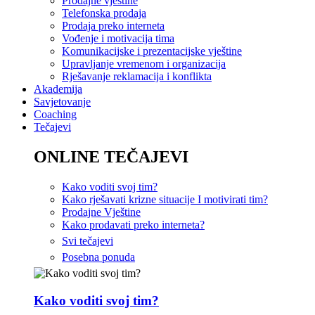
Prodajne vještine
Telefonska prodaja
Prodaja preko interneta
Vođenje i motivacija tima
Komunikacijske i prezentacijske vještine
Upravljanje vremenom i organizacija
Rješavanje reklamacija i konflikta
Akademija
Savjetovanje
Coaching
Tečajevi
ONLINE TEČAJEVI
Kako voditi svoj tim?
Kako rješavati krizne situacije I motivirati tim?
Prodajne Vještine
Kako prodavati preko interneta?
Svi tečajevi
Posebna ponuda
Kako voditi svoj tim?