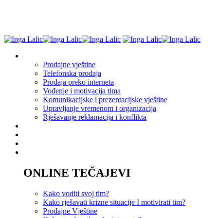
Edukacija
Prodajne vještine
Telefonska prodaja
Prodaja preko interneta
Vođenje i motivacija tima
Komunikacijske i prezentacijske vještine
Upravljanje vremenom i organizacija
Rješavanje reklamacija i konflikta
Akademija
Savjetovanje
Coaching
Tečajevi
ONLINE TEČAJEVI
Kako voditi svoj tim?
Kako rješavati krizne situacije I motivirati tim?
Prodajne Vještine