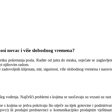
donosi novac i više slobodnog vremena?
četku pokretanja posla. Radite od jutra do mraka, osjećate se zaglavlje
jni njihovim radom.
še zadovoljnih klijenata, mir, sigurnost, više slobodnog vremena i naravn
šeg vođenja. Najčešći problemi s kojima se suočavaju su vezani uz rast i
ene s kojima se jedva pokrivaju što utječe na tijek gotovine i podmiriv
rgovci) ili prodajni predstavnici u komunikacijsko prodajnim vještin