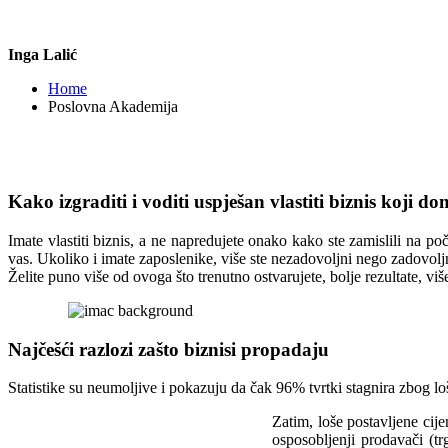
Inga Lalić
Home
Poslovna Akademija
Kako izgraditi i voditi uspješan vlastiti biznis koji 
Imate vlastiti biznis, a ne napredujete onako kako ste zamislili na po
vas. Ukoliko i imate zaposlenike, više ste nezadovoljni nego zadovol
Želite puno više od ovoga što trenutno ostvarujete, bolje rezultate, vi
Najčešći razlozi zašto biznisi propadaju
Statistike su neumoljive i pokazuju da čak 96% tvrtki stagnira zbog lo
Zatim, loše postavljene cij
osposobljenji prodavači (t