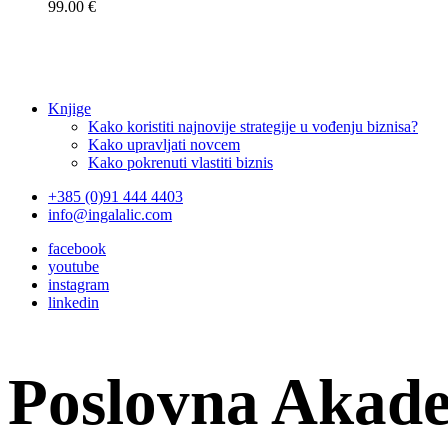
99.00 €
Knjige
Kako koristiti najnovije strategije u vođenju biznisa?
Kako upravljati novcem
Kako pokrenuti vlastiti biznis
+385 (0)91 444 4403
info@ingalalic.com
facebook
youtube
instagram
linkedin
Poslovna Akad