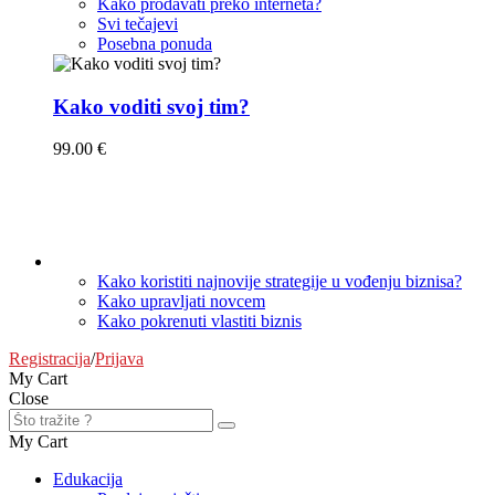
Kako prodavati preko interneta?
Svi tečajevi
Posebna ponuda
Kako voditi svoj tim?
99.00 €
Knjige
Kako koristiti najnovije strategije u vođenju biznisa?
Kako upravljati novcem
Kako pokrenuti vlastiti biznis
Registracija
/
Prijava
My Cart
Close
My Cart
Edukacija