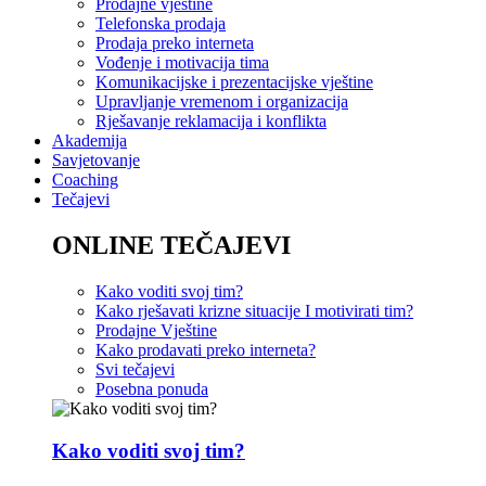
Prodajne vještine
Telefonska prodaja
Prodaja preko interneta
Vođenje i motivacija tima
Komunikacijske i prezentacijske vještine
Upravljanje vremenom i organizacija
Rješavanje reklamacija i konflikta
Akademija
Savjetovanje
Coaching
Tečajevi
ONLINE TEČAJEVI
Kako voditi svoj tim?
Kako rješavati krizne situacije I motivirati tim?
Prodajne Vještine
Kako prodavati preko interneta?
Svi tečajevi
Posebna ponuda
Kako voditi svoj tim?