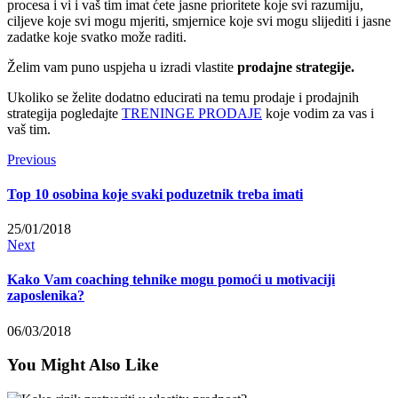
procesa i vi i vaš tim imat ćete jasne prioritete koje svi razumiju,
ciljeve koje svi mogu mjeriti, smjernice koje svi mogu slijediti i jasne
zadatke koje svatko može raditi.
Želim vam puno uspjeha u izradi vlastite
prodajne strategije.
Ukoliko se želite dodatno educirati na temu prodaje i prodajnih
strategija pogledajte
TRENINGE PRODAJE
koje vodim za vas i
vaš tim.
Previous
Top 10 osobina koje svaki poduzetnik treba imati
25/01/2018
Next
Kako Vam coaching tehnike mogu pomoći u motivaciji
zaposlenika?
06/03/2018
You Might Also Like