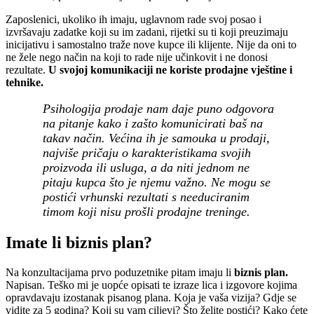
Zaposlenici, ukoliko ih imaju, uglavnom rade svoj posao i
izvršavaju zadatke koji su im zadani, rijetki su ti koji preuzimaju
inicijativu i samostalno traže nove kupce ili klijente. Nije da oni to
ne žele nego način na koji to rade nije učinkovit i ne donosi
rezultate.
U svojoj komunikaciji ne koriste prodajne vještine i
tehnike.
Psihologija prodaje nam daje puno odgovora
na pitanje kako i zašto komunicirati baš na
takav način. Većina ih je samouka u prodaji,
najviše pričaju o karakteristikama svojih
proizvoda ili usluga, a da niti jednom ne
pitaju kupca što je njemu važno. Ne mogu se
postići vrhunski rezultati s needuciranim
timom koji nisu prošli prodajne treninge.
Imate li biznis plan?
Na konzultacijama prvo poduzetnike pitam imaju li
biznis plan.
Napisan. Teško mi je uopće opisati te izraze lica i izgovore kojima
opravdavaju izostanak pisanog plana. Koja je vaša vizija? Gdje se
vidite za 5 godina? Koji su vam ciljevi? Što želite postići? Kako ćete