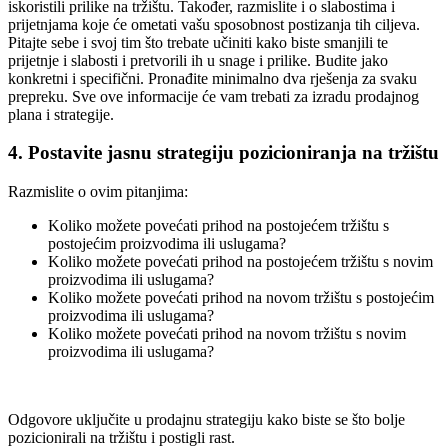
iskoristili prilike na tržištu. Također, razmislite i o slabostima i
prijetnjama koje će ometati vašu sposobnost postizanja tih ciljeva.
Pitajte sebe i svoj tim što trebate učiniti kako biste smanjili te
prijetnje i slabosti i pretvorili ih u snage i prilike. Budite jako
konkretni i specifični. Pronađite minimalno dva rješenja za svaku
prepreku. Sve ove informacije će vam trebati za izradu prodajnog
plana i strategije.
4. Postavite jasnu strategiju pozicioniranja na tržištu
Razmislite o ovim pitanjima:
Koliko možete povećati prihod na postojećem tržištu s
postojećim proizvodima ili uslugama?
Koliko možete povećati prihod na postojećem tržištu s novim
proizvodima ili uslugama?
Koliko možete povećati prihod na novom tržištu s postojećim
proizvodima ili uslugama?
Koliko možete povećati prihod na novom tržištu s novim
proizvodima ili uslugama?
Odgovore uključite u prodajnu strategiju kako biste se što bolje
pozicionirali na tržištu i postigli rast.