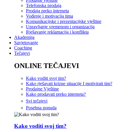
Prodajne vještine
Telefonska prodaja
Prodaja preko interneta
Vođenje i motivacija tima
Komunikacijske i prezentacijske vještine
Upravljanje vremenom i organizacija
Rješavanje reklamacija i konflikta
Akademija
Savjetovanje
Coaching
Tečajevi
ONLINE TEČAJEVI
Kako voditi svoj tim?
Kako rješavati krizne situacije I motivirati tim?
Prodajne Vještine
Kako prodavati preko interneta?
Svi tečajevi
Posebna ponuda
Kako voditi svoj tim?