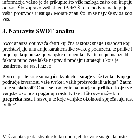
informacija važno je da prikupite što više razloga zašto oni kupuju
od vas. Što zapravo vaši klijenti žele? Što ih motivira na kupnju
vaših proizvoda i usluga? Morate znati što im se najviše sviđa kod
vas.
3. Napravite SWOT analizu
Swot analiza obuhvaća četiri ključna faktora: snage i slabosti koji
predstavljaju unutarnje karakteristike svakog poduzeća, te prilike i
prijetnje koji pokazuju vanjske čimbenike. Na temelju analize tih
faktora puno ćete lakše napraviti prodajnu strategiju koja je
usmjerena na rast i razvoj.
Prvo napišite koje su najjače kvalitete i
snage
vaše tvrtke. Koje je
područje izvrsnosti vaše tvrtke i vaših proizvoda ili usluga? Zatim,
koje su
slabosti
? Onda se usmjerite na procjenu
prilika
. Koje sve
vanjske okolnosti pogoduju rastu tvrtke? I što sve može biti
prepreka
rastu i razvoju te koje vanjske okolnosti sprječavaju rast
tvrtke?
Vaš zadatak je da shvatite kako upotrijebiti svoje snage da biste