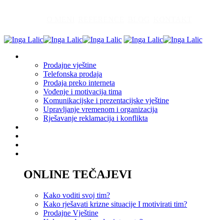
O MENI
REFERENCE
BLOG
KONTAKT
Edukacija
Prodajne vještine
Telefonska prodaja
Prodaja preko interneta
Vođenje i motivacija tima
Komunikacijske i prezentacijske vještine
Upravljanje vremenom i organizacija
Rješavanje reklamacija i konflikta
Akademija
Savjetovanje
Coaching
Tečajevi
ONLINE TEČAJEVI
Kako voditi svoj tim?
Kako rješavati krizne situacije I motivirati tim?
Prodajne Vještine