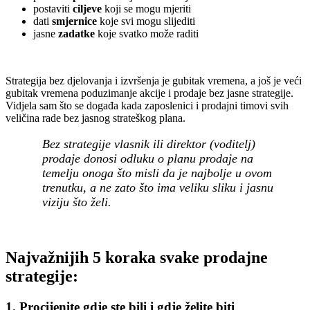
postaviti
ciljeve
koji se mogu mjeriti
dati
smjernice
koje svi mogu slijediti
jasne
zadatke
koje svatko može raditi
Strategija bez djelovanja i izvršenja je gubitak vremena, a još je veći
gubitak vremena poduzimanje akcije i prodaje bez jasne strategije.
Vidjela sam što se događa kada zaposlenici i prodajni timovi svih
veličina rade bez jasnog strateškog plana.
Bez strategije vlasnik ili direktor (voditelj)
prodaje donosi odluku o planu prodaje na
temelju onoga što misli da je najbolje u ovom
trenutku, a ne zato što ima veliku sliku i jasnu
viziju što želi.
Najvažnijih 5 koraka svake prodajne
strategije:
1. Procijenite gdje ste bili i gdje želite biti