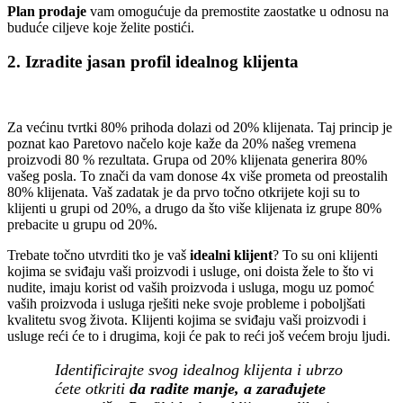
Plan prodaje
vam omogućuje da premostite zaostatke u odnosu na
buduće ciljeve koje želite postići.
2. Izradite jasan profil idealnog klijenta
Za većinu tvrtki 80% prihoda dolazi od 20% klijenata. Taj princip je
poznat kao Paretovo načelo koje kaže da 20% našeg vremena
proizvodi 80 % rezultata. Grupa od 20% klijenata generira 80%
vašeg posla. To znači da vam donose 4x više prometa od preostalih
80% klijenata. Vaš zadatak je da prvo točno otkrijete koji su to
klijenti u grupi od 20%, a drugo da što više klijenata iz grupe 80%
prebacite u grupu od 20%.
Trebate točno utvrditi tko je vaš
idealni klijent
? To su oni klijenti
kojima se sviđaju vaši proizvodi i usluge, oni doista žele to što vi
nudite, imaju korist od vaših proizvoda i usluga, mogu uz pomoć
vaših proizvoda i usluga rješiti neke svoje probleme i poboljšati
kvalitetu svog života. Klijenti kojima se sviđaju vaši proizvodi i
usluge reći će to i drugima, koji će pak to reći još većem broju ljudi.
Identificirajte svog idealnog klijenta i ubrzo
ćete otkriti
da radite manje, a zarađujete