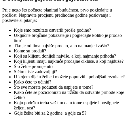
Prije nego što počnete planirati budućnost, prvo pogledajte u
prošlost. Napravite procjenu predhodne godine poslovanja i
postavite si pitanja:
Koje smo rezultate ostvarili prošle godine?
Uključite brojčane pokazatelje i pogledajte koliko je prodao
tim?
Tko je od tima najviše prodao, a to najmanje i zašto?
Kome su prodali?
Koji su klijenti donijeli najviše, a koji najmanje prihoda?
Koji klijenti imaju najkraće prodajne cikluse, a koji najduže?
Što želite promijeniti?
S čim niste zadovoljnji?
U kojem dijelu želite i možete popraviti i poboljšati rezultate?
Kako ćete to učiniti?
Što sve morate poduzeti da uspijete u tome?
Kako ćete se pozicionirati na tržištu da ostvarite prihode koje
želite?
Koju podršku treba vaš tim da u tome uspijete i postignete
željeni rast?
Gdje želite biti za 2 godine, a gdje za 5?