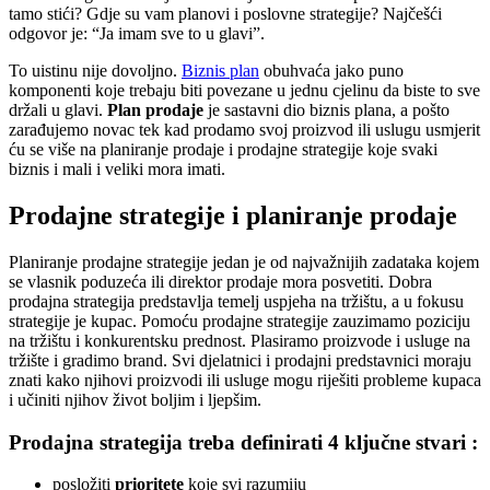
tamo stići? Gdje su vam planovi i poslovne strategije? Najčešći
odgovor je: “Ja imam sve to u glavi”.
To uistinu nije dovoljno.
Biznis plan
obuhvaća jako puno
komponenti koje trebaju biti povezane u jednu cjelinu da biste to sve
držali u glavi.
Plan prodaje
je sastavni dio biznis plana, a pošto
zarađujemo novac tek kad prodamo svoj proizvod ili uslugu usmjerit
ću se više na planiranje prodaje i prodajne strategije koje svaki
biznis i mali i veliki mora imati.
Prodajne strategije i planiranje prodaje
Planiranje prodajne strategije jedan je od najvažnijih zadataka kojem
se vlasnik poduzeća ili direktor prodaje mora posvetiti. Dobra
prodajna strategija predstavlja temelj uspjeha na tržištu, a u fokusu
strategije je kupac. Pomoću prodajne strategije zauzimamo poziciju
na tržištu i konkurentsku prednost. Plasiramo proizvode i usluge na
tržište i gradimo brand. Svi djelatnici i prodajni predstavnici moraju
znati kako njihovi proizvodi ili usluge mogu riješiti probleme kupaca
i učiniti njihov život boljim i ljepšim.
Prodajna strategija treba definirati 4 ključne stvari :
posložiti
prioritete
koje svi razumiju