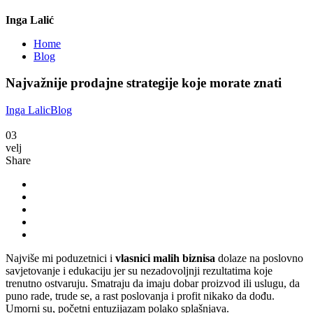
Inga Lalić
Home
Blog
Najvažnije prodajne strategije koje morate znati
Inga Lalic
Blog
03
velj
Share
Najviše mi poduzetnici i
vlasnici malih biznisa
dolaze na poslovno
savjetovanje i edukaciju jer su nezadovoljnji rezultatima koje
trenutno ostvaruju. Smatraju da imaju dobar proizvod ili uslugu, da
puno rade, trude se, a rast poslovanja i profit nikako da dođu.
Umorni su, početni entuzijazam polako splašnjava.