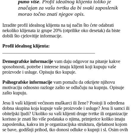
puno više
. Profil idealnog klijenta toliko je
značajan za vašu tvrtku da bi svaki zaposlenik
morao točno znati njegov opis.
Izradite profil idealnog klijenta na taj način što ćete odabrati
nekoliko klijenata iz grupe 20% (otprilike oko desetak) da biste
dobili što cjelovitije informacije.
Profil idealnog klijenta:
_______________________________________
Demografske informacije
vam daju odgovor na pitanje kakve
sposobnosti, potrebe i interese imaju klijenti koji kupuju vaše
proizvode i usluge. Opisuju tko kupuje.
Psihografske informacije
vam pomažu da otkrijete njihovu
motivaciju odnosno razloge zašto se odlučuju na kupnju. Opisuje
zašto kupuju.
Jesu li vaši klijenti većinom muškarci ili žene? Postoji li određena
dobna skupina koja kupuje vaše proizvode i usluge? Jesu li samci ili
obiteljski ljudi? Ukoliko su vaši klijenti druge tvrtke ili organizacije
korisno je znati što više podataka o njima, primjerice koliko imaju
zaposlenika, kakva im je organizacijska struktura, djelatnost kojom
se bave, godišnji prihod, tko donosi odluke o kupnji i sl. Osim ovih