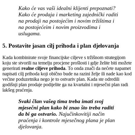
Kako će vas vaši idealni klijenti prepoznati?
Kako će prodaja i marketing zajednički raditi
na prodaji na postojećim i novim tržištima i
na postojećeim i novim proizvodima i
uslugama.
5. Postavite jasan cilj prihoda i plan djelovanja
Kada kombinirate svoje financijske ciljeve s tržišnom strategijom
koju ste stvorili na temelju procjene prošlosti i gdje želite biti možete
generirati
realne ciljeve prihoda
. To onda znači da nećete napamet
napisati cilj prihoda koji obično bude na razini želje ili nade kao kod
većine poduzetnika nego je to ostvariv plan. Kada ste odredili
godišnji plan prodaje podijelite ga na kvartalni i mjesečni plan radi
lakšeg praćenja.
Svaki član vašeg tima treba imati svoj
mjesečni plan kako bi znao što treba raditi
da bi ga ostvario.
Najučinkovitiji način
praćenja i kontrole mjesečnog plana je plan
djelovanja.