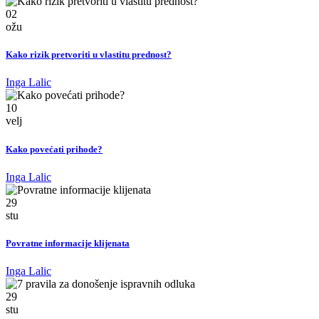
02
ožu
Kako rizik pretvoriti u vlastitu prednost?
Inga Lalic
10
velj
Kako povećati prihode?
Inga Lalic
29
stu
Povratne informacije klijenata
Inga Lalic
29
stu