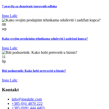
7 pravila za donošenje ispravnih odluka
Inga Lalic
08
srp
Kako svojim prodajnim tehnikama oduševiti i zadržati kupca?
Inga Lalic
11
lip
Biti poduzetnik: Kako hobi pretvoriti u biznis?
Inga Lalic
Kontakt
info@ingalalic.com
+385 (0)1 4870 222
+385 (0)91 444 4403