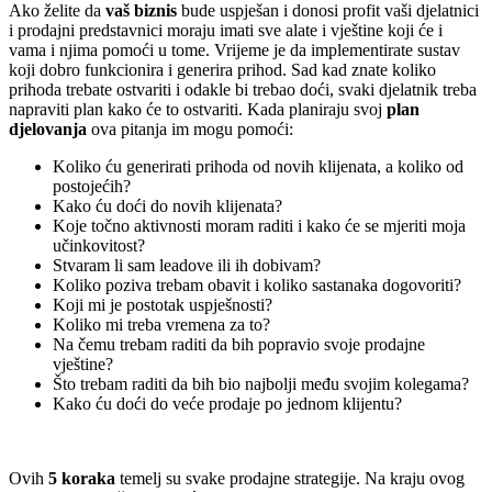
Ako želite da
vaš biznis
bude uspješan i donosi profit vaši djelatnici
i prodajni predstavnici moraju imati sve alate i vještine koji će i
vama i njima pomoći u tome. Vrijeme je da implementirate sustav
koji dobro funkcionira i generira prihod. Sad kad znate koliko
prihoda trebate ostvariti i odakle bi trebao doći, svaki djelatnik treba
napraviti plan kako će to ostvariti. Kada planiraju svoj
plan
djelovanja
ova pitanja im mogu pomoći:
Koliko ću generirati prihoda od novih klijenata, a koliko od
postojećih?
Kako ću doći do novih klijenata?
Koje točno aktivnosti moram raditi i kako će se mjeriti moja
učinkovitost?
Stvaram li sam leadove ili ih dobivam?
Koliko poziva trebam obavit i koliko sastanaka dogovoriti?
Koji mi je postotak uspješnosti?
Koliko mi treba vremena za to?
Na čemu trebam raditi da bih popravio svoje prodajne
vještine?
Što trebam raditi da bih bio najbolji među svojim kolegama?
Kako ću doći do veće prodaje po jednom klijentu?
Ovih
5 koraka
temelj su svake prodajne strategije. Na kraju ovog