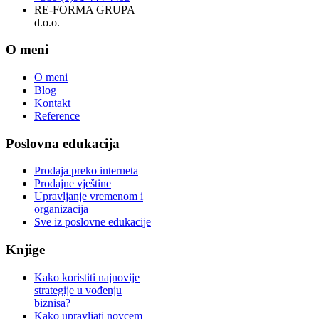
RE-FORMA GRUPA
d.o.o.
O meni
O meni
Blog
Kontakt
Reference
Poslovna edukacija
Prodaja preko interneta
Prodajne vještine
Upravljanje vremenom i
organizacija
Sve iz poslovne edukacije
Knjige
Kako koristiti najnovije
strategije u vođenju
biznisa?
Kako upravljati novcem